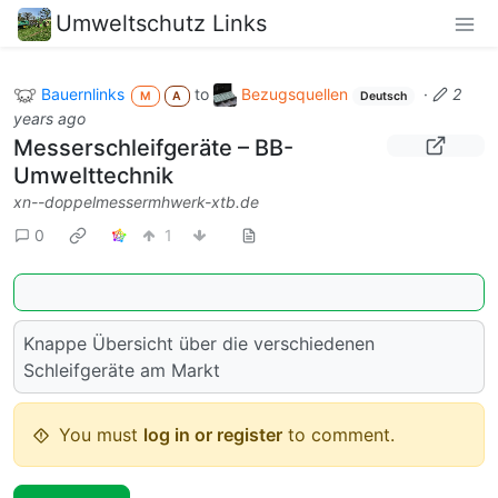
Umweltschutz Links
Bauernlinks
to
Bezugsquellen
·
2
M
A
Deutsch
years ago
Messerschleifgeräte – BB-
Umwelttechnik
xn--doppelmessermhwerk-xtb.de
0
1
Knappe Übersicht über die verschiedenen
Schleifgeräte am Markt
You must
log in or register
to comment.